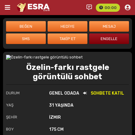
00:00
Özelin-farkı rastgele
görüntülü sohbet
DURUM
GENEL ODADA
SOHBETE KATIL
YAŞ
31 YAŞINDA
ŞEHİR
İZMIR
BOY
175 CM