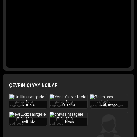
ÇEVRİMİÇİ YAYINCILAR
ÜniliKız
Yeni-Kız
Balım-xxx
evli_kiz
chivas