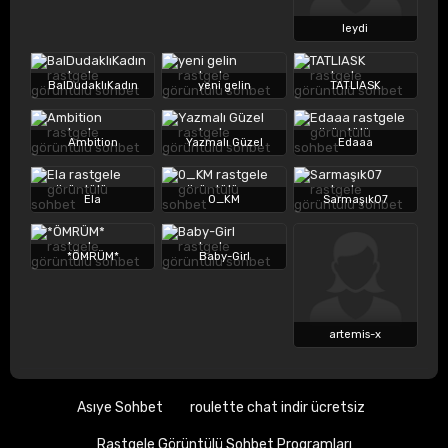
leydi
BalDudaklıKadın
yeni gelin
TATLIASK
Ambition
Yazmalı Güzel
Edaaa
Ela
0_KM
Sarmaşık07
*ÖMRÜM*
Baby-Girl
artemis-x
Asıye Sohbet
roulette chat indir ücretsiz
Rastgele Görüntülü Sohbet Programları