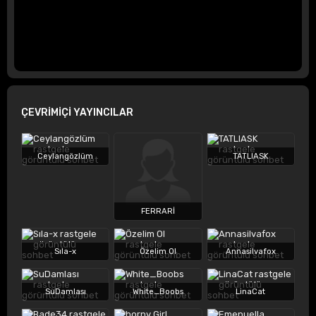
ÇEVRİMİÇİ YAYINCILAR
Ceylangözlüm
TATLIASK
FERRARİ
Sıla-x
Özelim Ol
Annasilvafox
SuDamlası
White_Boobs
LinaCat