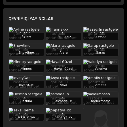
ÇEVRİMİÇİ YAYINCILAR
Ayline
marina-xx
tazeçıtır
Showtime
Alara
Şarap
Minnoş
Hayali Güzel
Valeriya
lovelyCat
Asya
Amatis
Destina
asmodel-x
melekmosso
seksi-sema
papatya-xx