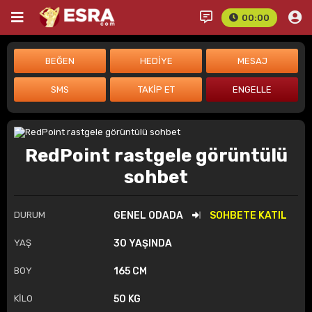
00:00
RedPoint rastgele görüntülü
sohbet
DURUM
GENEL ODADA
SOHBETE KATIL
YAŞ
30 YAŞINDA
BOY
165 CM
KİLO
50 KG