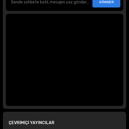
ÇEVRİMİÇİ YAYINCILAR