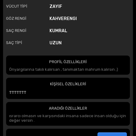
VÜCUT TİPİ
ZAYIF
GÖZ RENGİ
KAHVERENGI
SAÇ RENGİ
KUMRAL
SAÇ TİPİ
UZUN
PROFİL ÖZELLİKLERİ
Önyargılarına takılı kalırsan , tanımaktan mahrum kalırsın ;)
KİŞİSEL ÖZELİKLERİ
❣️❣️❣️❣️❣️❣️❣️
ARADIĞI ÖZELLİKLER
ısrarcı olmasın ve karşısındaki insana sadece insan olduğu için
değer versin .