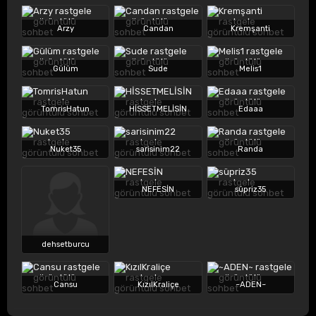
Arzy
Candan
Kremşanti
Gülüm
Sude
Melis1
TomrisHatun
HİSSETMELİSİN
Edaaa
Nuket35
sarisinim22
Randa
NEFESİN
süpriz35
dehsetburcu
Cansu
KızılKraliçe
~ADEN~