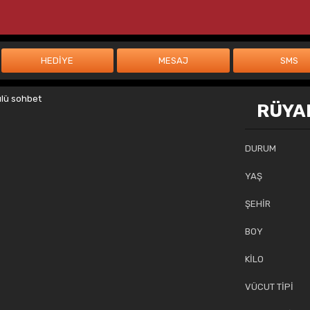
RÜYAM
DURUM
YAŞ
ŞEHİR
BOY
KİLO
VÜCUT TİPİ