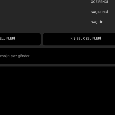
GÖZ RENGİ
SAÇ RENGİ
SAÇ TİPİ
ELLİKLERİ
KİŞİSEL ÖZELİKLERİ