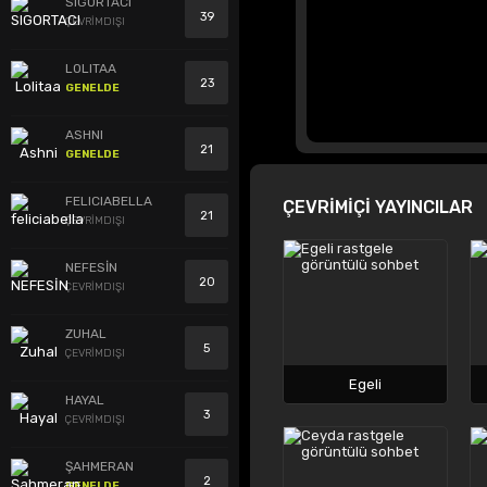
SIGORTACI
39
ÇEVRİMDIŞI
LOLITAA
23
GENELDE
ASHNI
21
GENELDE
FELICIABELLA
ÇEVRİMİÇİ YAYINCILAR
21
ÇEVRİMDIŞI
NEFESİN
20
ÇEVRİMDIŞI
ZUHAL
5
ÇEVRİMDIŞI
Egeli
HAYAL
3
ÇEVRİMDIŞI
ŞAHMERAN
2
GENELDE