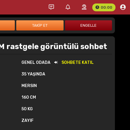
00:00
 rastgele görüntülü sohbet
GENEL ODADA
SOHBETE KATIL
35 YAŞINDA
MERSIN
160 CM
50 KG
ZAYIF