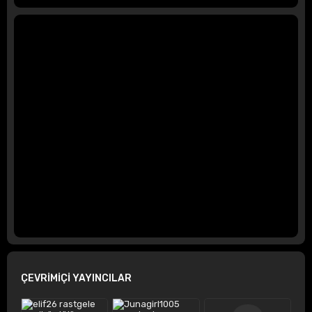
ÇEVRİMİÇİ YAYINCILAR