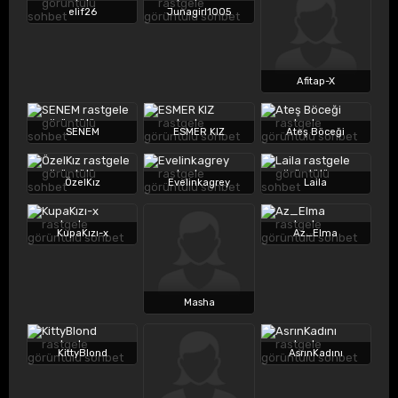
elif26
Junagirl1005
Afitap-X
SENEM
ESMER KIZ
Ateş Böceği
ÖzelKız
Evelinkagrey
Laila
KupaKızı-x
Az_Elma
Masha
KittyBlond
AsrınKadını