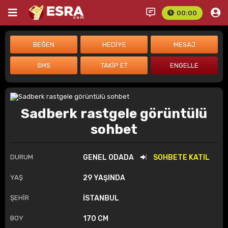
00:00
Sadberk rastgele görüntülü
sohbet
DURUM
GENEL ODADA
SOHBETE KATIL
YAŞ
29 YAŞINDA
ŞEHİR
İSTANBUL
BOY
170 CM