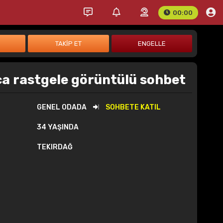
00:00
ça rastgele görüntülü sohbet
GENEL ODADA
SOHBETE KATIL
34 YAŞINDA
TEKIRDAĞ