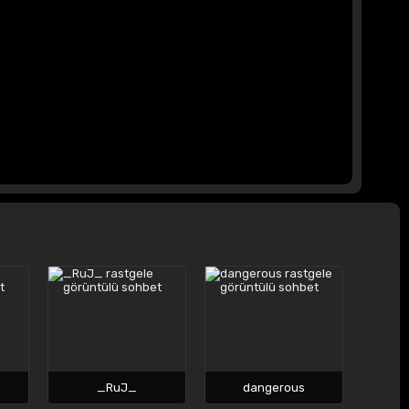
_RuJ_
dangerous