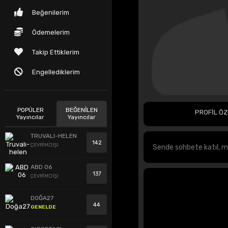
Beğenilerim
Ödemelerim
Takip Ettiklerim
Engellediklerim
POPÜLER
BEĞENİLEN
PROFİL ÖZ
Yayıncılar
Yayıncılar
TRUVALI-HELEN
142
ÇEVRİMDIŞI
ABD 06
137
ÇEVRİMDIŞI
DOĞA27
44
GENELDE