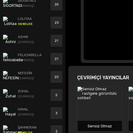
SIGORTACI
39
ÇEVRİMDIŞI
LOLITAA
23
GENELDE
ASHNI
21
ÇEVRİMDIŞI
FELICIABELLA
21
ÇEVRİMDIŞI
NEFESİN
ÇEVRİMİÇİ YAYINCILAR
20
ÇEVRİMDIŞI
ZUHAL
5
ÇEVRİMDIŞI
HAYAL
3
ÇEVRİMDIŞI
Sensiz Olmaz
ŞAHMERAN
2
GENELDE