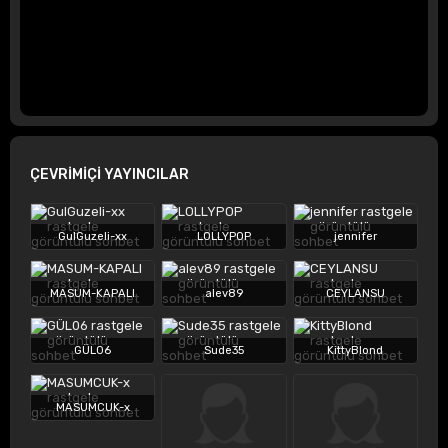
ÇEVRİMİÇİ YAYINCILAR
GulGuzeli-xx
LOLLYPOP
jennifer
MASUM-KAPALI
alev89
CEYLANSU
GÜL06
Sude35
KittyBlond
MASUMCUK-x