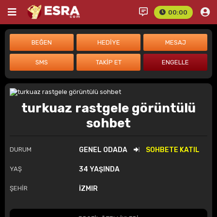
00:00
turkuaz rastgele görüntülü
sohbet
DURUM
GENEL ODADA
SOHBETE KATIL
YAŞ
34 YAŞINDA
ŞEHİR
İZMIR