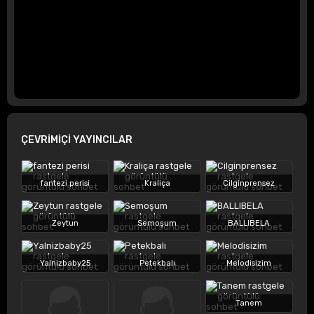
ÇEVRİMİÇİ YAYINCILAR
fantezi perisi
Kraliça
Cilginprensez
Zeytun
Semoşum
BALLIBELA
Yalnizbaby25
Petekbalı
Melodisizim
Tanem