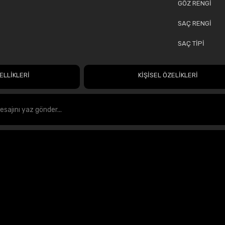
GÖZ RENGİ
SAÇ RENGİ
SAÇ TİPİ
ELLİKLERİ
KİŞİSEL ÖZELİKLERİ