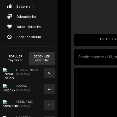
Beğenilerim
Ödemelerim
Takip Ettiklerim
Engellediklerim
PROFİL ÖZ
POPÜLER
BEĞENİLEN
Yayıncılar
Yayıncılar
TRUVALI-HELEN
55
ÇEVRİMDIŞI
DOĞA27
43
ÇEVRİMDIŞI
ATEŞLIPILIÇ
30
ÇEVRİMDIŞI