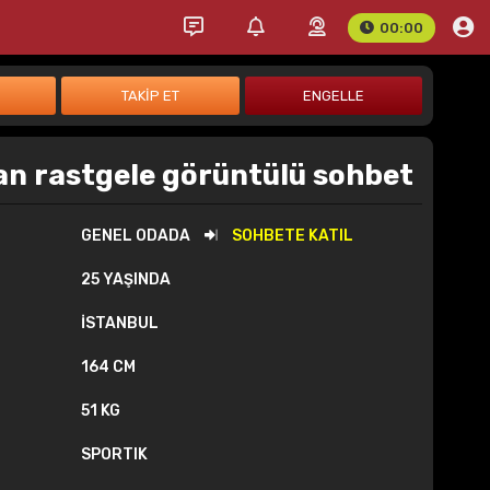
00:00
n rastgele görüntülü sohbet
GENEL ODADA
SOHBETE KATIL
25 YAŞINDA
İSTANBUL
164 CM
51 KG
SPORTIK