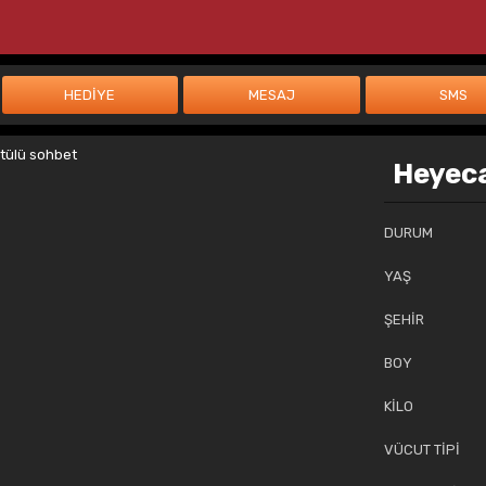
Heyeca
DURUM
YAŞ
ŞEHİR
BOY
KİLO
VÜCUT TİPİ