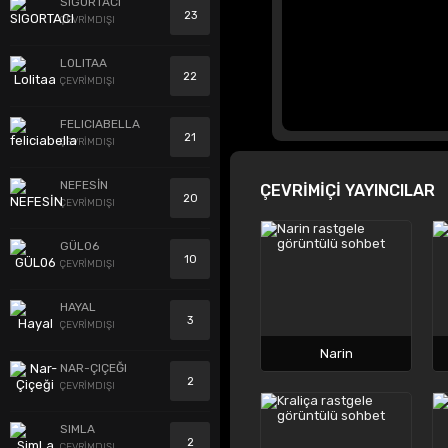
SIGORTACI
23
ÇEVRİMDIŞI
LOLITAA
22
ÇEVRİMDIŞI
FELICIABELLA
21
ÇEVRİMDIŞI
NEFESİN
ÇEVRİMİÇİ YAYINCILAR
20
ÇEVRİMDIŞI
GÜL06
10
ÇEVRİMDIŞI
HAYAL
3
ÇEVRİMDIŞI
Narin
NAR-ÇIÇEĞI
2
ÇEVRİMDIŞI
SIMLA
2
ÇEVRİMDIŞI