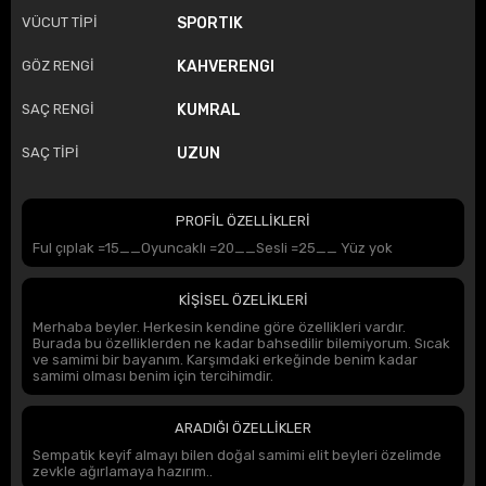
VÜCUT TİPİ
SPORTIK
GÖZ RENGİ
KAHVERENGI
SAÇ RENGİ
KUMRAL
SAÇ TİPİ
UZUN
PROFİL ÖZELLİKLERİ
Ful çıplak =15__Oyuncaklı =20__Sesli =25__ Yüz yok
KİŞİSEL ÖZELİKLERİ
Merhaba beyler. Herkesin kendine göre özellikleri vardır.
Burada bu özelliklerden ne kadar bahsedilir bilemiyorum. Sıcak
ve samimi bir bayanım. Karşımdaki erkeğinde benim kadar
samimi olması benim için tercihimdir.
ARADIĞI ÖZELLİKLER
Sempatik keyif almayı bilen doğal samimi elit beyleri özelimde
zevkle ağırlamaya hazırım..