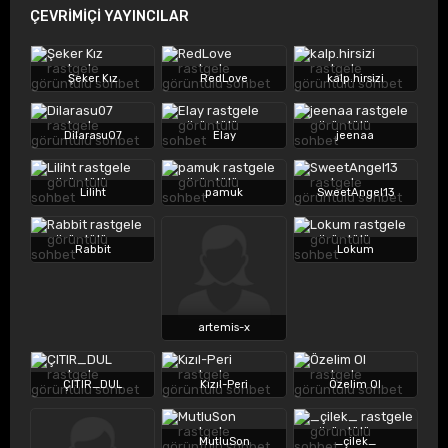
ÇEVRİMİÇİ YAYINCILAR
Şeker Kız
RedLove
kalp.hirsizi
Dilarasu07
Elay
jeenaa
Liliht
pamuk
SweetAngel13
Rabbit
Lokum
artemis-x
ÇITIR_DUL
Kızıl-Peri
Özelim Ol
MutluSon
_çilek_