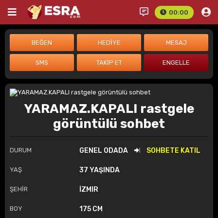
00:00
YARAMAZ.KAPALI rastgele
görüntülü sohbet
DURUM
GENEL ODADA
SOHBETE KATIL
YAŞ
37 YAŞINDA
ŞEHİR
İZMIR
BOY
175 CM