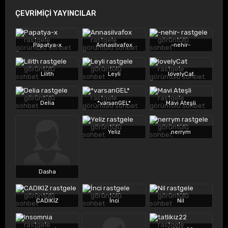
ÇEVRİMİÇİ YAYINCILAR
Papatya-x
Annasilvafox
-nehir-
Lilith
Leyli
lovelyCat
Delia
*varsanGEL*
Mavi Ateşli
Yeliz
nerrym
Dasha
CADIKIZ
İnci
Nil