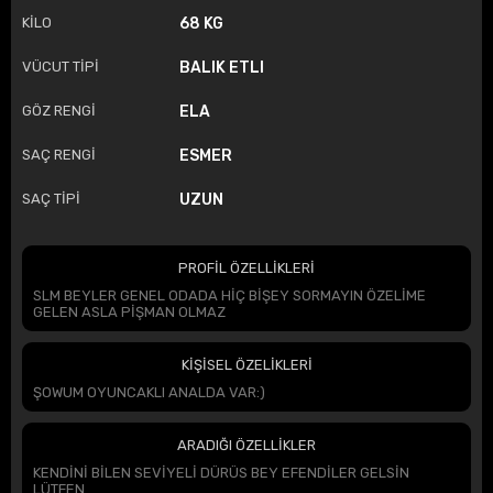
KİLO
68 KG
VÜCUT TİPİ
BALIK ETLI
GÖZ RENGİ
ELA
SAÇ RENGİ
ESMER
SAÇ TİPİ
UZUN
PROFİL ÖZELLİKLERİ
SLM BEYLER GENEL ODADA HİÇ BİŞEY SORMAYIN ÖZELİME
GELEN ASLA PİŞMAN OLMAZ
KİŞİSEL ÖZELİKLERİ
ŞOWUM OYUNCAKLI ANALDA VAR:)
ARADIĞI ÖZELLİKLER
KENDİNİ BİLEN SEVİYELİ DÜRÜS BEY EFENDİLER GELSİN
LÜTFEN