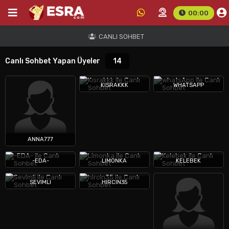
00:00
CANLI SOHBET
Canlı Sohbet Yapan Üyeler
14
KISRAKKK
WHATSAPP
ANNA777
-EDA-
LIMONKA
KELEBEK
SEVIMLI
HIRCIN35