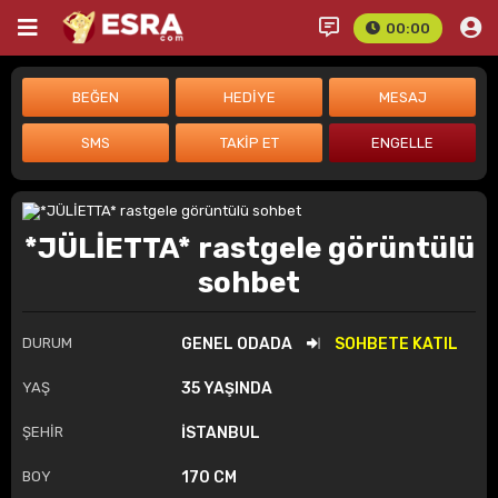
00:00
*JÜLİETTA* rastgele görüntülü
sohbet
DURUM
GENEL ODADA
SOHBETE KATIL
YAŞ
35 YAŞINDA
ŞEHİR
İSTANBUL
BOY
170 CM