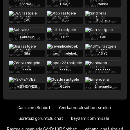
ESENGÜL
TUĞÇE
Hanna
EVA
Stop
Sindirella
SahraKız
Liliht
Sarı
Şila
sevimlikelebek
ASIYE
Zehra
lopez22
hanibana
ASKMEYVESI
Gözde
Emenuella
Canlialem Sohbet
Yeni kameralı sohbet siteleri
ücretsiz görüntülü chat
beyzam.com misafir
Rastgele Insanlarla Görüntülü Sohbet
yabancı chat siteleri