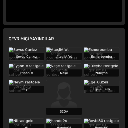
ÇEVRİMİÇİ YAYINCILAR
Sovcu Cankız
AteşliAfet
Esmerbomba
Eyşan-x
Neşe
züleyha
Neymi
Ege-Güzeli
SEDA
Nil
Hande96
Beybi80