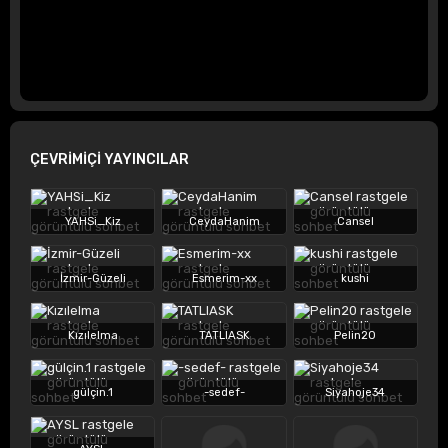
ÇEVRİMİÇİ YAYINCILAR
YAHSi_Kiz
CeydaHanim
Cansel
İzmir-Güzeli
Esmerim-xx
kushi
Kızılelma
TATLIASK
Pelin20
gülçin.1
-sedef-
Siyahoje34