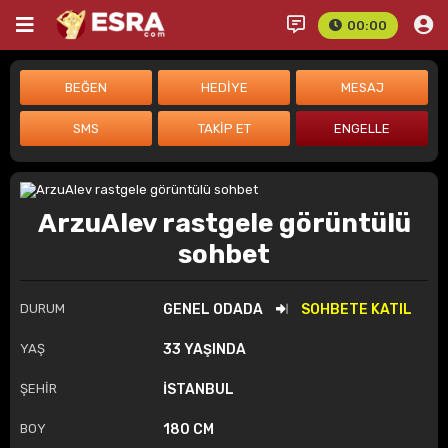
00:00
ArzuAlev rastgele görüntülü
sohbet
DURUM
GENEL ODADA
SOHBETE KATIL
YAŞ
33 YAŞINDA
ŞEHİR
İSTANBUL
BOY
180 CM