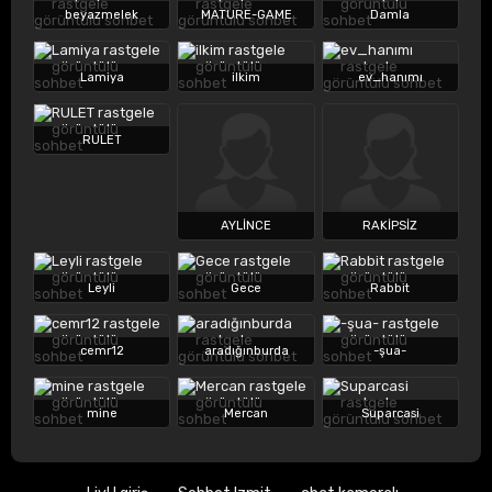
beyazmelek
MATURE-GAME
Damla
Lamiya
ilkim
ev_hanımı
RULET
AYLİNCE
RAKİPSİZ
Leyli
Gece
Rabbit
cemr12
aradığınburda
-şua-
mine
Mercan
Suparcasi