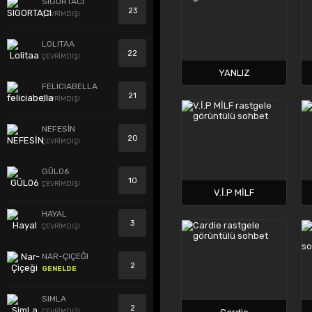
SIGORTACI
23
ÇEVRİMDIŞI
LOLITAA
22
ÇEVRİMDIŞI
YANLIZ
FELICIABELLA
21
ÇEVRİMDIŞI
NEFESİN
20
ÇEVRİMDIŞI
GÜL06
10
ÇEVRİMDIŞI
V.İ.P MİLF
HAYAL
3
ÇEVRİMDIŞI
NAR-ÇIÇEĞI
2
GENELDE
SIMLA
2
ÇEVRİMDIŞI