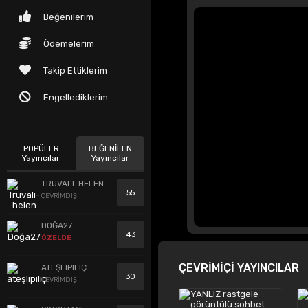
Beğenilerim
Ödemelerim
Takip Ettiklerim
Engellediklerim
POPÜLER
BEĞENİLEN
Yayıncılar
Yayıncılar
TRUVALI-HELEN
55
ÇEVRİMDIŞI
DOĞA27
43
ÖZELDE
ÇEVRİMİÇİ YAYINCILAR
ATEŞLIPILIÇ
30
ÇEVRİMDIŞI