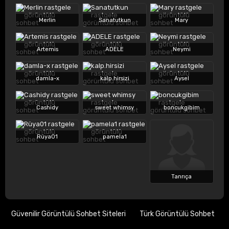
Merlin
Sanatutkun
Mary
Artemis
ADELE
Neymi
damla-x
kalp.hirsizi
Aysel
Cashidy
sweet whimsy
boncukgibim
Rüya01
pamela1
Tanrıça
Güvenilir Görüntülü Sohbet Siteleri
Türk Görüntülü Sohbet