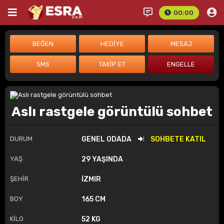
00:00
Aslı rastgele görüntülü sohbet
DURUM
GENEL ODADA
SOHBETE KATIL
YAŞ
29 YAŞINDA
ŞEHİR
İZMIR
BOY
165 CM
KİLO
52 KG