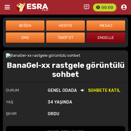
00:00
BanaGel-xx rastgele görüntülü
sohbet
DURUM
GENEL ODADA
SOHBETE KATIL
YAŞ
34 YAŞINDA
ŞEHİR
ORDU