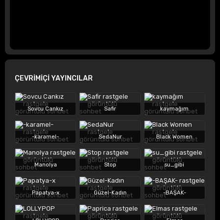
ÇEVRİMİÇİ YAYINCILAR
Sovcu Cankız
Safir
kaymağım
-karamel-
SedaNur
Black Women
Manolya
Stop
su_gibi
Papatya-x
Güzel-Kadın
-BAŞAK-