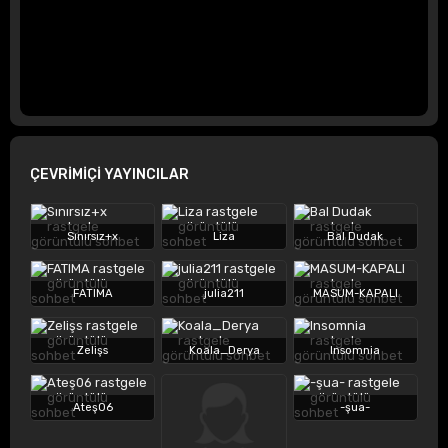
ÇEVRİMİÇİ YAYINCILAR
Sınırsız+x
Liza
Bal Dudak
FATIMA
julia211
MASUM-KAPALI
Zelişs
Koala_Derya
Insomnia
Ateş06
-şua-