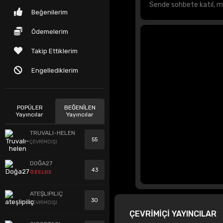
Beğenilerim
Ödemelerim
Takip Ettiklerim
Engellediklerim
POPÜLER
BEĞENİLEN
Yayıncılar
Yayıncılar
TRUVALI-HELEN
55
ÇEVRİMDIŞI
DOĞA27
43
ÖZELDE
ATEŞLIPILIÇ
30
ÇEVRİMDIŞI
ÇEVRİMİÇİ YAYINCILAR