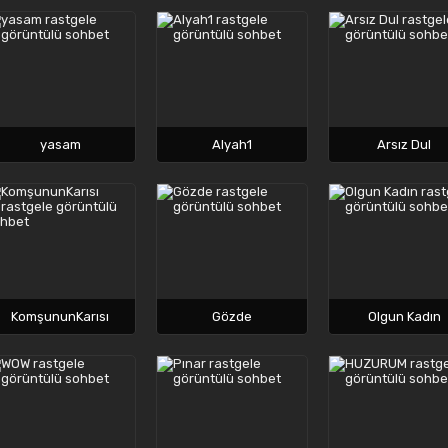
yasam
Alyah1
Arsız Dul
KomşununKarısı
Gözde
Olgun Kadın