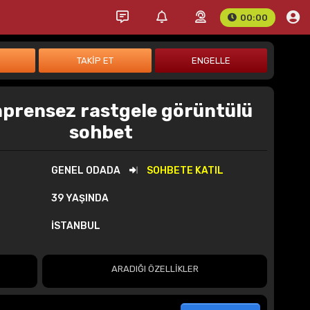
00:00
nprensez rastgele görüntülü
sohbet
GENEL ODADA
SOHBETE KATIL
39 YAŞINDA
İSTANBUL
ARADIĞI ÖZELLİKLER