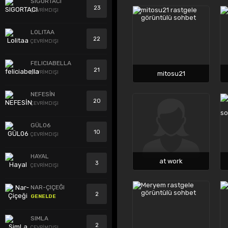
SIGORTACI
23
ÇEVRİMDIŞI
LOLITAA
22
ÇEVRİMDIŞI
FELICIABELLA
21
ÇEVRİMDIŞI
mitosu21
NEFESİN
20
ÇEVRİMDIŞI
GÜL06
10
ÇEVRİMDIŞI
HAYAL
at work
3
ÇEVRİMDIŞI
NAR-ÇIÇEĞI
2
GENELDE
SIMLA
2
ÇEVRİMDIŞI