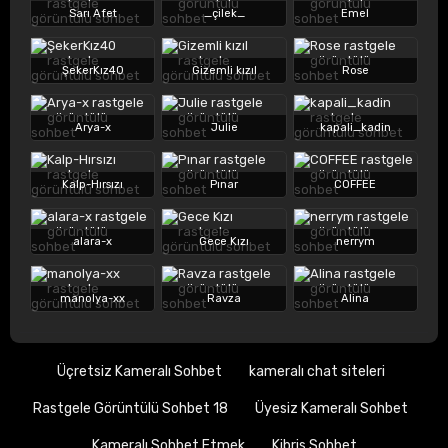
Sarı Afet
_çilek_
Emel
ŞekerKız40
Gizemli kızıl
Rose
Arya-x
Julie
kapali_kadin
Kalp-Hırsızı
Pınar
COFFEE
alara-x
Gece Kızı
nerrym
manolya-xx
Ravza
Alina
Üçretsiz Kameralı Sohbet
kameralı chat siteleri
Rastgele Görüntülü Sohbet 18
Üyesiz Kameralı Sohbet
Kameralı Sohbet Etmek
Kibris Sohbet