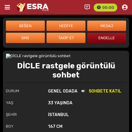
00:00
DİCLE rastgele görüntülü
sohbet
DURUM
GENEL ODADA
SOHBETE KATIL
YAŞ
33 YAŞINDA
ŞEHİR
İSTANBUL
BOY
167 CM