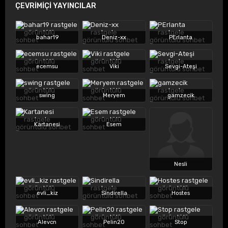
ÇEVRİMİÇİ YAYINCILAR
bahar19
Deniz-xx
PErlanta
ecemsu
Viki
Sevgi-Ateşi
swing
Meryem
gamzecik
Kartanesi
Esem
Nesli
evli_kiz
Sindirella
Hostes
Alevcn
Pelin20
Stop