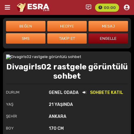
00:00
Divagirls02 rastgele görüntülü
sohbet
DURUM
GENEL ODADA
SOHBETE KATIL
YAŞ
21 YAŞINDA
ŞEHİR
ANKARA
BOY
170 CM