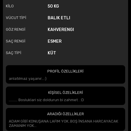
KİLO
50 KG
VÜCUT TİPİ
BALIK ETLI
GÖZ RENGİ
KAHVERENGI
SAÇ RENGİ
ESMER
SAÇ TİPİ
KÜT
PROFİL ÖZELLİKLERİ
anlatılmaz yaşanır...:)
KİŞİSEL ÖZELİKLERİ
.......... Bosluklari siz doldurun bi zahmet . :D
ARADIĞI ÖZELLİKLER
ADAM GİBİ KONUŞANA LAFIM YOK..BOŞ İNSANA HARCAYACAK
ZAMANIM YOK...