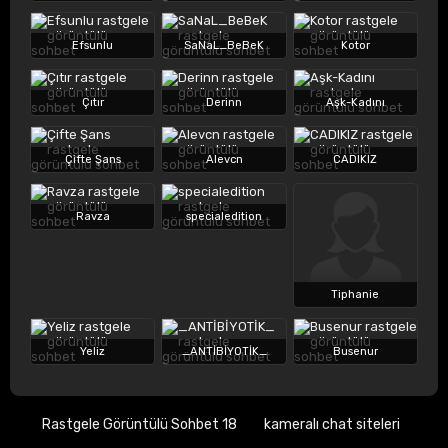
Efsunlu
SaNaL_BeBeK
Kotor
Çıtır
Derinn
Aşk-Kadını
Çifte Şans
Alevcn
CADIKIZ
Ravza
specialedition
Tiphanie
Yeliz
_ANTİBİYOTİK_
Busenur
Rastgele Görüntülü Sohbet 18
kameralı chat siteleri