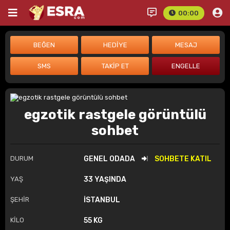
00:00
egzotik rastgele görüntülü
sohbet
DURUM
GENEL ODADA
SOHBETE KATIL
YAŞ
33 YAŞINDA
ŞEHİR
İSTANBUL
KİLO
55 KG