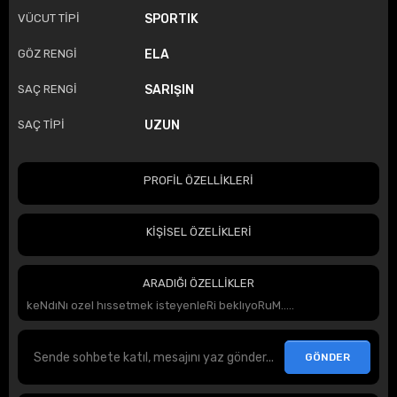
VÜCUT TİPİ
SPORTIK
GÖZ RENGİ
ELA
SAÇ RENGİ
SARIŞIN
SAÇ TİPİ
UZUN
PROFİL ÖZELLİKLERİ
KİŞİSEL ÖZELİKLERİ
ARADIĞI ÖZELLİKLER
keNdıNı ozel hıssetmek isteyenleRi beklıyoRuM.....