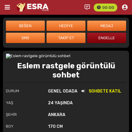
00:00
Eslem rastgele görüntülü
sohbet
DURUM
GENEL ODADA
SOHBETE KATIL
YAŞ
24 YAŞINDA
ŞEHİR
ANKARA
BOY
170 CM