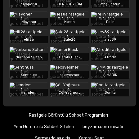
rüyaperisi
DENİZGÖZLÜM
ateşli hatun
Misyoner
Hestia
Pelin
elif26
Şule26
alev89
Nurbanu Sultan
Bambi Black
Afrodit
Sentinuss
sexsyesmer
ŞIMARIK
Hemdem
Çöl-Yağmuru
Bonita
Rastgele Görüntülü Sohbet Programları
Yeni Görüntülü Sohbet Siteleri
beyzam.com misafir
Sarmaşdolaş giriş
Kamralı Saat