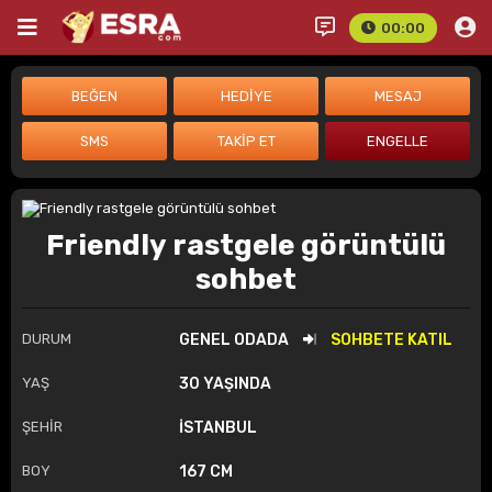
00:00
Friendly rastgele görüntülü
sohbet
DURUM
GENEL ODADA
SOHBETE KATIL
YAŞ
30 YAŞINDA
ŞEHİR
İSTANBUL
BOY
167 CM