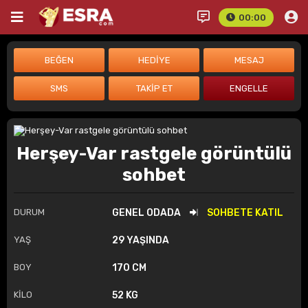
00:00
Herşey-Var rastgele görüntülü
sohbet
DURUM
GENEL ODADA
SOHBETE KATIL
YAŞ
29 YAŞINDA
BOY
170 CM
KİLO
52 KG