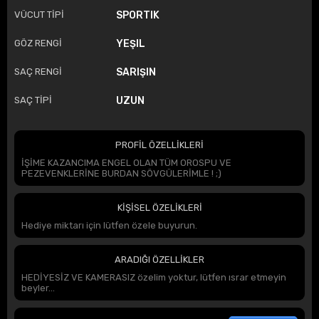
VÜCUT TİPİ
SPORTIK
GÖZ RENGİ
YEŞIL
SAÇ RENGİ
SARIŞIN
SAÇ TİPİ
UZUN
PROFİL ÖZELLİKLERİ
İŞİME KAZANCIMA ENGEL OLAN TÜM OROSPU VE
PEZEVENKLERİNE BURDAN SÖVGÜLERİMLE ! ;)
KİŞİSEL ÖZELİKLERİ
Hediye miktarı için lütfen özele buyurun.
ARADIĞI ÖZELLİKLER
HEDİYESİZ VE KAMERASIZ özelim yoktur, lütfen ısrar etmeyin
beyler...