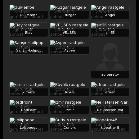
GülPembe
Rüzgar
Angel
Elay
VE_SEN
şiir35
Sarışın-Lolipop
Ayperi
zoropretty
kirmizii
Büyülü
efnan
RedPoint
izmir
Ne-İstersen-Var
Loliipoooo
Curly-x
klopatra48