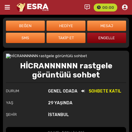
00:00
HİCRANNNNNN rastgele
görüntülü sohbet
DURUM
GENEL ODADA
SOHBETE KATIL
YAŞ
29 YAŞINDA
ŞEHİR
İSTANBUL