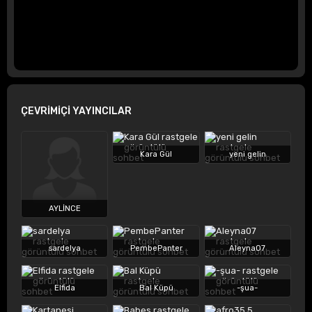
ÇEVRİMİÇİ YAYINCILAR
Kara Gül
yeni gelin
AYLİNCE
sardelya
PembePanter
Aleyna07
Elfida
Bal Küpü
-şua-