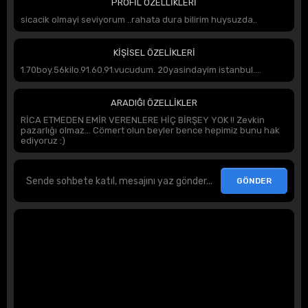
PROFİL ÖZELLİKLERİ
sicacik olmayi seviyorum ..rahata dura bilirim huysuzda..
KİŞİSEL ÖZELİKLERİ
1.70boy.56kilo.91.60.91.vucudum. 20yasindayim istanbul....
ARADIĞI ÖZELLİKLER
RİCA ETMEDEN EMİR VERENLERE HİÇ BİRŞEY YOK !! Zevkin
pazarlığı olmaz... Cömert olun beyler bence hepimiz bunu hak
ediyoruz :)