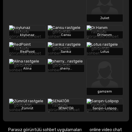
Juliet
koylunaz
Cansu
Dr.Hanım
RedPoint
Sarıkız
Lotus
Alina
sherry...
gamzem
Zümrüt
SENATÖR
Sarışın-Lolipop
Parasız görüntülü sohbet uygulamaları
online video chat