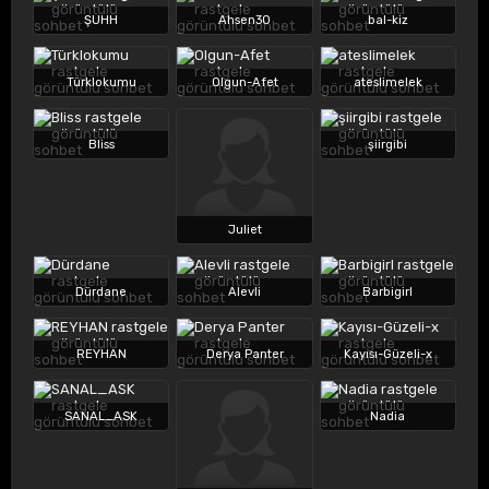
ŞUHH
Ahsen30
bal-kiz
Türklokumu
Olgun-Afet
ateslimelek
Bliss
şiirgibi
Juliet
Dürdane
Alevli
Barbigirl
REYHAN
Derya Panter
Kayısı-Güzeli-x
SANAL_ASK
Nadia