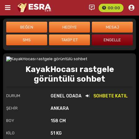
00:00
KayakHocası rastgele
görüntülü sohbet
DURUM
GENEL ODADA
SOHBETE KATIL
ŞEHİR
ANKARA
BOY
158 CM
KİLO
51 KG