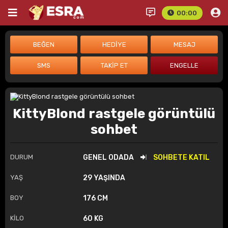
00:00
KittyBlond rastgele görüntülü
sohbet
DURUM
GENEL ODADA
SOHBETE KATIL
YAŞ
29 YAŞINDA
BOY
176 CM
KİLO
60 KG