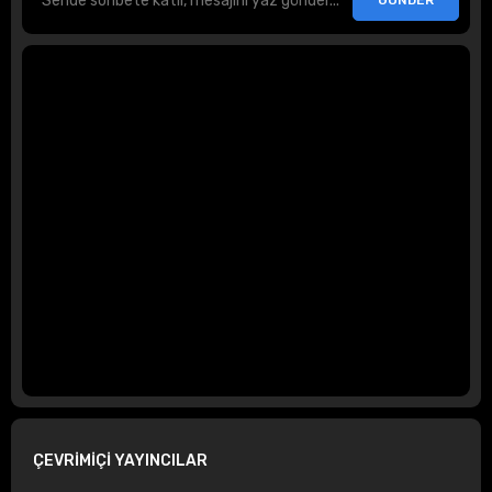
ÇEVRİMİÇİ YAYINCILAR