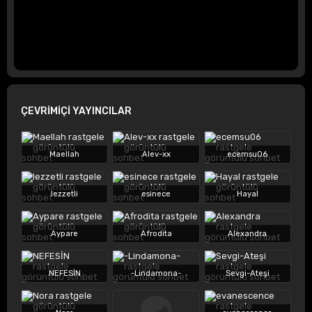
ÇEVRİMİÇİ YAYINCILAR
Maellah
Alev-xx
ecemsu06
lezzetli
esinece
Hayal
Aypare
Afrodita
Alexandra
NEFESİN
-Lindamona-
Sevgi-Ateşi