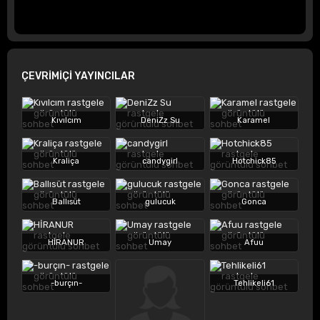
ÇEVRİMİÇİ YAYINCILAR
Kıvılcım
DeniZz Su
Karamel
Kraliça
candygirl
Hotchick85
Ballısüt
gulucuk
Gonca
HİRANUR
Umay
Afuu
-burçın-
Tehlikeli61