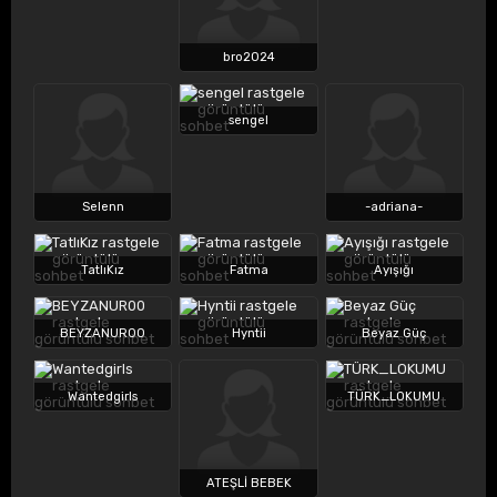
bro2024
sengel
Selenn
-adriana-
TatlıKız
Fatma
Ayışığı
BEYZANUR00
Hyntii
Beyaz Güç
Wantedgirls
TÜRK_LOKUMU
ATEŞLİ BEBEK