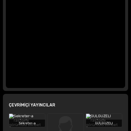
ÇEVRİMİÇİ YAYINCILAR
Sekreter-a
GULGUZELI