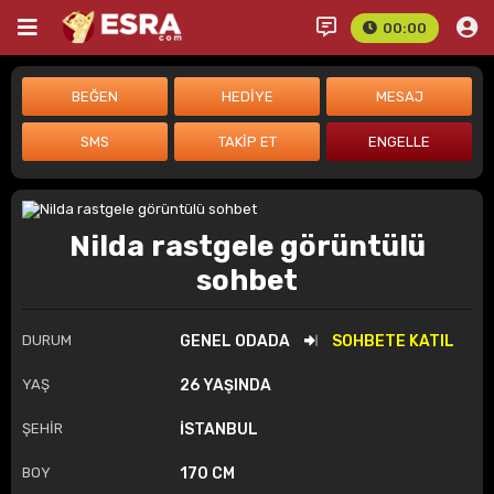
00:00
Nilda rastgele görüntülü
sohbet
DURUM
GENEL ODADA
SOHBETE KATIL
YAŞ
26 YAŞINDA
ŞEHİR
İSTANBUL
BOY
170 CM