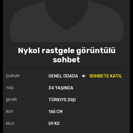
Nykol rastgele görüntülü
sohbet
DURUM
GENEL ODADA
SOHBETE KATIL
YAŞ
34 YAŞINDA
ŞEHİR
TÜRKIYE DIŞI
BOY
165 CM
KİLO
59 KG