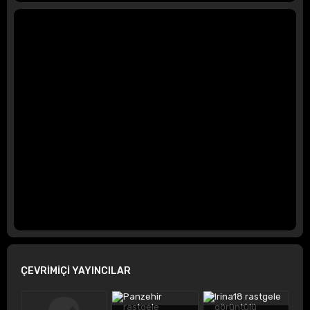
ÇEVRİMİÇİ YAYINCILAR