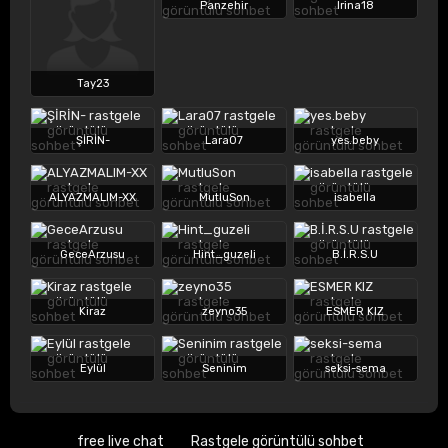
Panzehir
Irina18
Tay23
ŞİRİN-
Lara07
yes.beby
ALYAZMALIM-XX
MutluSon
isabella
GeceArzusu
Hint_guzeli
B.İ.R.S.U
Kiraz
zeyno35
ESMER KIZ
Eylül
Seninim
seksi-sema
free live chat
Rastgele görüntülü sohbet