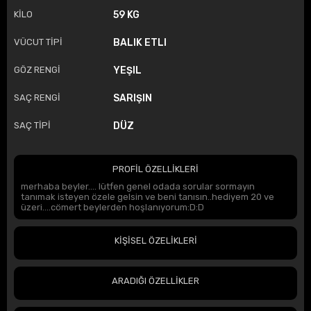
KİLO
59 KG
VÜCUT TİPİ
BALIK ETLI
GÖZ RENGİ
YEŞIL
SAÇ RENGİ
SARIŞIN
SAÇ TİPİ
DÜZ
PROFİL ÖZELLİKLERİ
merhaba beyler.... lütfen genel odada sorular sormayın
tanımak isteyen özele gelsin ve beni tanısın..hediyem 20 ve
üzeri....cömert beylerden hoşlanıyorum:D:D
KİŞİSEL ÖZELİKLERİ
ARADIĞI ÖZELLİKLER