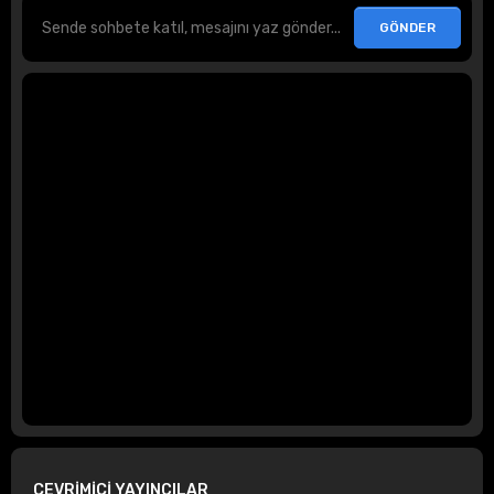
ÇEVRİMİÇİ YAYINCILAR