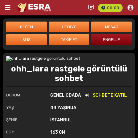
00:00
ohh_lara rastgele görüntülü
sohbet
DURUM
GENEL ODADA
SOHBETE KATIL
YAŞ
44 YAŞINDA
ŞEHİR
İSTANBUL
BOY
163 CM