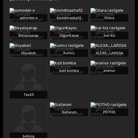
asmodel-x
blondmasha12
Dilara
Beyazşarap
OlgunKayısı
bal-kiz
liloyabet
Kumru
ALEXA_LAROSA
kızıl bomba
ecenur
Tay23
Sultanım
PEİTHO
betüüş