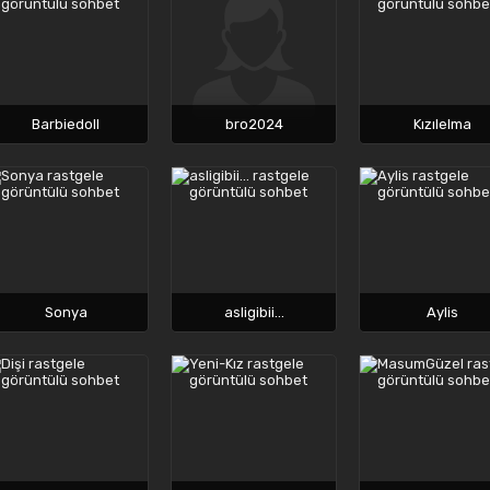
Barbiedoll
bro2024
Kızılelma
Sonya
asligibii...
Aylis