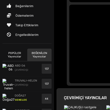
Beğenilerim
Ödemelerim
Takip Ettiklerim
Engellediklerim
POPÜLER
BEĞENİLEN
Yayıncılar
Yayıncılar
ABD 06
137
ÇEVRİMDIŞI
TRUVALI-HELEN
137
ÇEVRİMDIŞI
DOĞA27
ÇEVRİMİÇİ YAYINCILAR
44
GENELDE