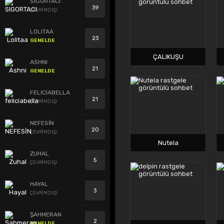
SIGORTACI
39
ÇEVRİMDIŞI
LOLITAA
23
GENELDE
ÇALIKUŞU
ASHNI
21
GENELDE
FELICIABELLA
21
ÇEVRİMDIŞI
NEFESİN
20
ÇEVRİMDIŞI
Nutela
ZUHAL
5
ÇEVRİMDIŞI
HAYAL
3
ÇEVRİMDIŞI
ŞAHMERAN
2
GENELDE