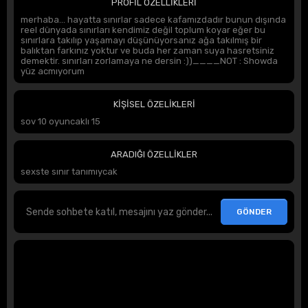
PROFİL ÖZELLİKLERİ
merhaba... hayatta sınırlar sadece kafamızdadır bunun dışında
reel dünyada sınırları kendimiz değil toplum koyar eğer bu
sınırlara takılıp yaşamayı düşünüyorsanız ağa takılmış bir
balıktan farkınız yoktur ve buda her zaman suya hasretsiniz
demektir. sınırları zorlamaya ne dersin :))____NOT : Showda
yüz acmıyorum
KİŞİSEL ÖZELİKLERİ
sov 10 oyuncaklı 15
ARADIĞI ÖZELLİKLER
sexste sınır tanımıycak