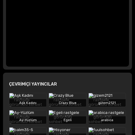
ÇEVRİMİÇİ YAYINCILAR
Aşk Kadını
Crazy Blue
gizem2121
Ay-Yüzlüm
Egeli
arabica