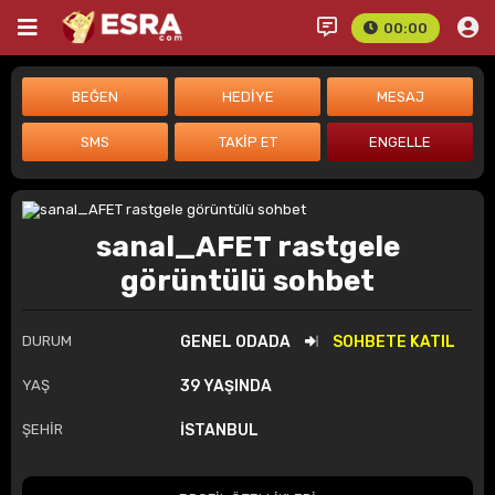
00:00
sanal_AFET rastgele
görüntülü sohbet
DURUM
GENEL ODADA
SOHBETE KATIL
YAŞ
39 YAŞINDA
ŞEHİR
İSTANBUL