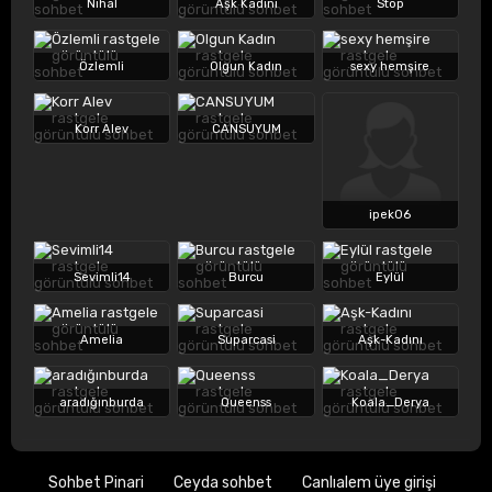
Nihal
Aşk Kadını
Stop
Özlemli
Olgun Kadın
sexy hemşire
Korr Alev
CANSUYUM
ipek06
Sevimli14
Burcu
Eylül
Amelia
Suparcasi
Aşk-Kadını
aradığınburda
Queenss
Koala_Derya
Sohbet Pinari
Ceyda sohbet
Canlıalem üye girişi