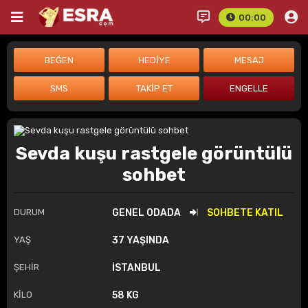
00:00
Sevda kuşu rastgele görüntülü
sohbet
DURUM
GENEL ODADA
SOHBETE KATIL
YAŞ
37 YAŞINDA
ŞEHİR
İSTANBUL
KİLO
58 KG