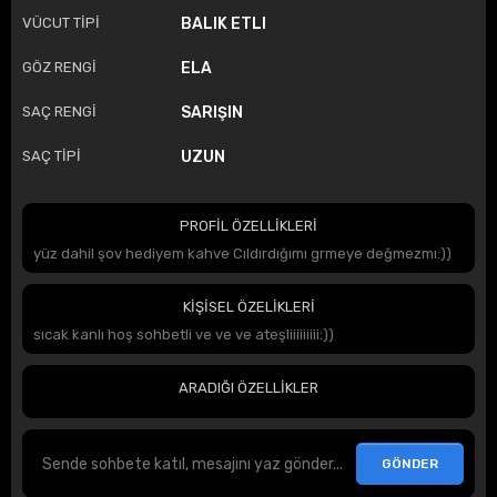
VÜCUT TİPİ
BALIK ETLI
GÖZ RENGİ
ELA
SAÇ RENGİ
SARIŞIN
SAÇ TİPİ
UZUN
PROFİL ÖZELLİKLERİ
yüz dahil şov hediyem kahve Cıldırdığımı grmeye değmezmı:))
KİŞİSEL ÖZELİKLERİ
sıcak kanlı hoş sohbetli ve ve ve ateşliiiiiiiii:))
ARADIĞI ÖZELLİKLER