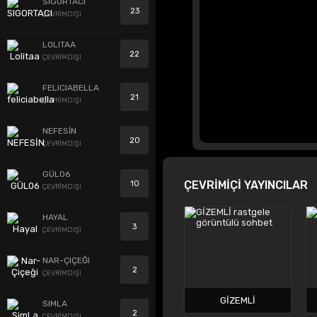
SIGORTACI
23
ÇEVRİMDIŞI
LOLITAA
22
ÇEVRİMDIŞI
FELICIABELLA
21
ÇEVRİMDIŞI
NEFESİN
20
ÇEVRİMDIŞI
GÜL06
ÇEVRİMİÇİ YAYINCILAR
10
ÇEVRİMDIŞI
HAYAL
3
ÇEVRİMDIŞI
NAR-ÇIÇEĞI
2
ÇEVRİMDIŞI
GİZEMLİ
SIMLA
2
ÇEVRİMDIŞI