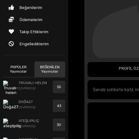
Beğenilerim
Ödemelerim
Takip Ettiklerim
Engellediklerim
POPÜLER
BEĞENİLEN
PROFİL ÖZ
Yayıncılar
Yayıncılar
TRUVALI-HELEN
55
ÇEVRİMDIŞI
DOĞA27
43
ÇEVRİMDIŞI
ATEŞLIPILIÇ
30
ÇEVRİMDIŞI