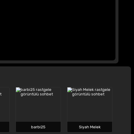
barbi25
Siyah Melek