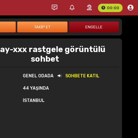
00:00
ay-xxx rastgele görüntülü
sohbet
GENEL ODADA
SOHBETE KATIL
44 YAŞINDA
İSTANBUL