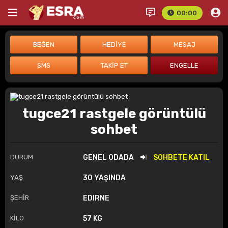
00:00
tugce21 rastgele görüntülü
sohbet
DURUM
GENEL ODADA
SOHBETE KATIL
YAŞ
30 YAŞINDA
ŞEHİR
EDIRNE
KİLO
57 KG