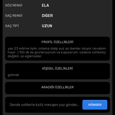
GÖZ RENGİ
ELA
SAÇ RENGİ
DIĞER
SAÇ TİPİ
UZUN
PROFİL ÖZELLİKLERİ
yas 23 edırne liyim..odama dalıp yuz ac dıenler oluyor cevabım :
hayır :) 100 dk ıle gosterıyorum ve kapıyorum. sadece sohbetçi
değilim. ıyı eglenceler.
KİŞİSEL ÖZELİKLERİ
gülmek
ARADIĞI ÖZELLİKLER