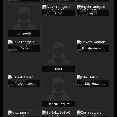
AlevK
İlayda
zoropretty
Delia
Private Woman
Nesli
Truvalı-helen
Dila-Hatun
BoncukGozlum