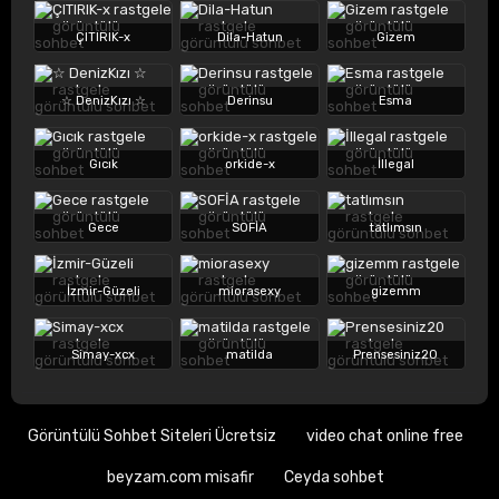
ÇITIRIK-x
Dila-Hatun
Gizem
☆ DenizKızı ☆
Derinsu
Esma
Gıcık
orkide-x
İllegal
Gece
SOFİA
tatlımsın
İzmir-Güzeli
miorasexy
gizemm
Simay-xcx
matilda
Prensesiniz20
Görüntülü Sohbet Siteleri Ücretsiz
video chat online free
beyzam.com misafir
Ceyda sohbet