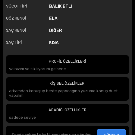
VÜCUT TİPİ
BALIK ETLI
GÖZ RENGİ
ELA
SAÇ RENGİ
DIĞER
SAÇ TİPİ
KISA
PROFİL ÖZELLİKLERİ
yalnızım ve sıkılıyorum gelsene
KİŞİSEL ÖZELİKLERİ
arkamdan konuşup beste yapacagına yuzume konuş.duet
yapalım
ARADIĞI ÖZELLİKLER
sadece sevıye