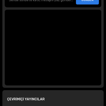
ÇEVRİMİÇİ YAYINCILAR