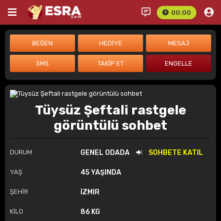
00:00
Tüysüz Şeftali rastgele
görüntülü sohbet
DURUM
GENEL ODADA
SOHBETE KATIL
YAŞ
45 YAŞINDA
ŞEHİR
İZMIR
KİLO
86 KG