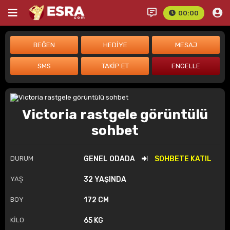
00:00
Victoria rastgele görüntülü
sohbet
DURUM
GENEL ODADA
SOHBETE KATIL
YAŞ
32 YAŞINDA
BOY
172 CM
KİLO
65 KG