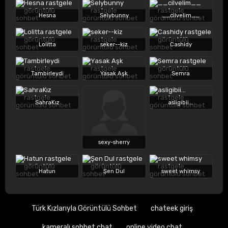
Hesna
Selybunny
__cilvelim__
Lolitta
seker--kiz
Cashidy
Tambirleydi
Yasak Aşk
Semra
SahraKız
asligibii...
sexy-sherry
Hatun
Şen Dul
sweet whimsy
Türk Kızlarıyla Görüntülü Sohbet
chateek giriş
kameralı sohbet chat
online video chat