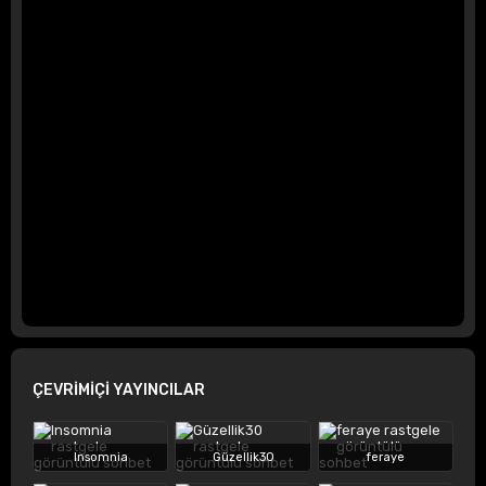
ÇEVRİMİÇİ YAYINCILAR
Insomnia
Güzellik30
feraye