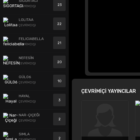
SIGORTACI
23
ÇEVRİMDIŞI
LOLITAA
22
ÇEVRİMDIŞI
FELICIABELLA
21
ÇEVRİMDIŞI
NEFESİN
20
ÇEVRİMDIŞI
GÜL06
10
ÇEVRİMDIŞI
ÇEVRİMİÇİ YAYINCILAR
HAYAL
3
ÇEVRİMDIŞI
NAR-ÇIÇEĞI
2
ÇEVRİMDIŞI
SIMLA
2
ÇEVRİMDIŞI