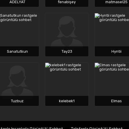
ADELYAT
fenabişey
matmasel25
Sanatutkun
Tay23
Hyntii
Tuzbuz
kelebek1
Elmas