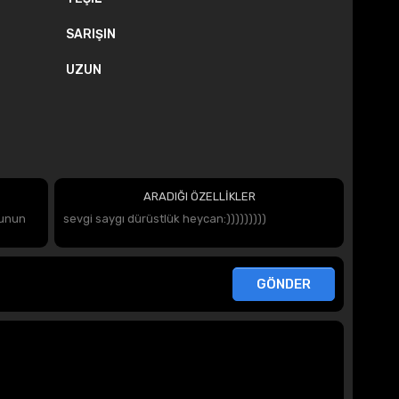
SARIŞIN
UZUN
ARADIĞI ÖZELLİKLER
bunun
sevgi saygı dürüstlük heycan:)))))))))