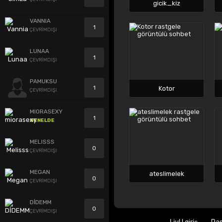
gicik_kiz
VANNIA
1
ÇEVRİMDIŞI
LUNAA
1
ÇEVRİMDIŞI
PAMUKSU
1
Kotor
ÇEVRİMDIŞI
MIORASEXY
1
GENELDE
MELISSS
0
ÇEVRİMDIŞI
MEGAN
ateslimelek
0
ÇEVRİMDIŞI
DİDEMM
0
ÇEVRİMDIŞI