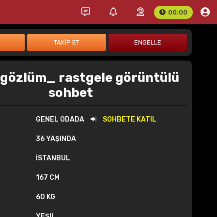
00:00
gözlüm_ rastgele görüntülü
sohbet
GENEL ODADA
SOHBETE KATIL
36 YAŞINDA
İSTANBUL
167 CM
60 KG
YEŞIL