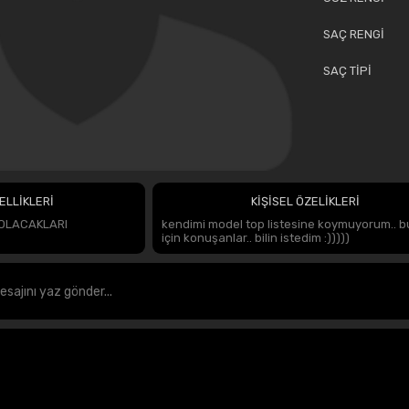
SAÇ RENGİ
SAÇ TİPİ
ELLİKLERİ
KİŞİSEL ÖZELİKLERİ
OLACAKLARI
kendimi model top listesine koymuyorum.. 
için konuşanlar.. bilin istedim :)))))