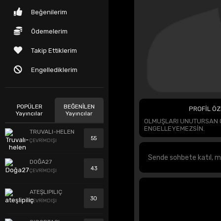
Beğenilerim
Ödemelerim
Takip Ettiklerim
Engellediklerim
POPÜLER
BEĞENİLEN
PROFİL ÖZ
Yayıncılar
Yayıncılar
OLMUŞLARI UNUTURSAN 
ENGELLEYEMEZSİN.
TRUVALI-HELEN
55
ÇEVRİMDIŞI
DOĞA27
43
ÇEVRİMDIŞI
ATEŞLIPILIÇ
30
ÇEVRİMDIŞI