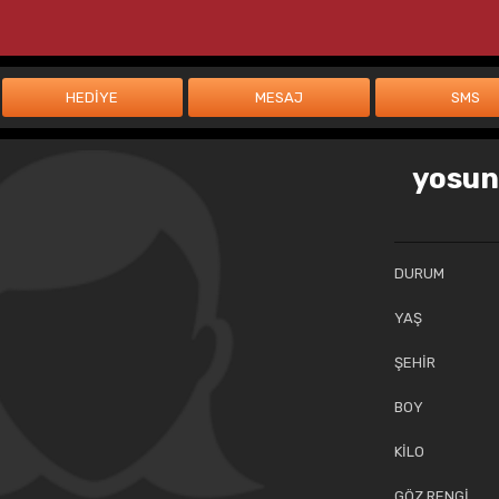
yosun
DURUM
YAŞ
ŞEHİR
BOY
KİLO
GÖZ RENGİ