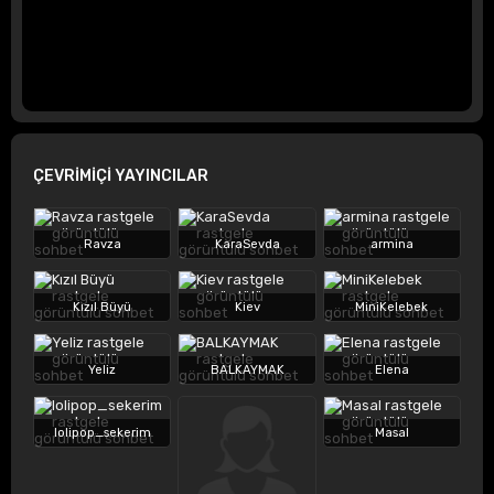
ÇEVRİMİÇİ YAYINCILAR
Ravza
KaraSevda
armina
Kızıl Büyü
Kiev
MiniKelebek
Yeliz
BALKAYMAK
Elena
lolipop_sekerim
Masal