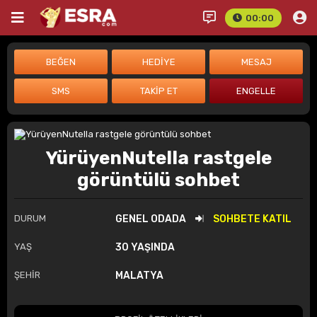
00:00
YürüyenNutella rastgele
görüntülü sohbet
DURUM
GENEL ODADA
SOHBETE KATIL
YAŞ
30 YAŞINDA
ŞEHİR
MALATYA