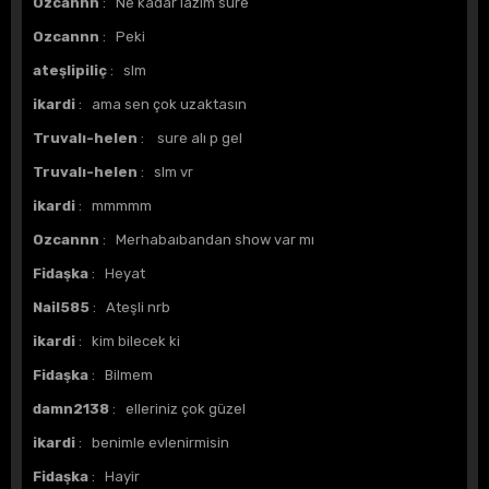
Ozcannn
: Ne kadar lazım süre
Ozcannn
: Peki
ateşlipiliç
: slm
ikardi
: ama sen çok uzaktasın
Truvalı-helen
: sure alı p gel
Truvalı-helen
: slm vr
ikardi
: mmmmm
Ozcannn
: Merhabaıbandan show var mı
Fidaşka
: Heyat
Nail585
: Ateşli nrb
ikardi
: kim bilecek ki
Fidaşka
: Bilmem
damn2138
: elleriniz çok güzel
ikardi
: benimle evlenirmisin
Fidaşka
: Hayir