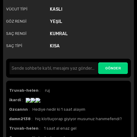
VÜCUT TİPİ
KASLI
GÖZ RENGİ
YEŞIL
SAÇ RENGİ
KUMRAL
SAÇ TİPİ
KISA
Truvalı-helen
: ruj
ikardi
:
Ozcannn
: Hediye nedir ki 1 saat alayım
damn2138
: hiç klotluçorap giyiyor musunuz hanımefendi?
Truvalı-helen
: 1 saat al enaz gel