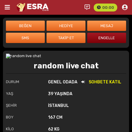
00:00
random live chat
DURUM
GENEL ODADA
SOHBETE KATIL
YAŞ
39 YAŞINDA
ŞEHİR
İSTANBUL
BOY
167 CM
KİLO
62 KG