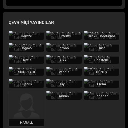
ÇEVRİMİÇİ YAYINCILAR
Gamze
Butterfly
Çilekli-Dondurma
Doğa27
efnan
Buse
Hestia
ASIYE
Christelle
SIGORTACI
Vannia
GÜNEŞ
Superisi
Büyülü
Elena
Annick
Jerianah
MARALL