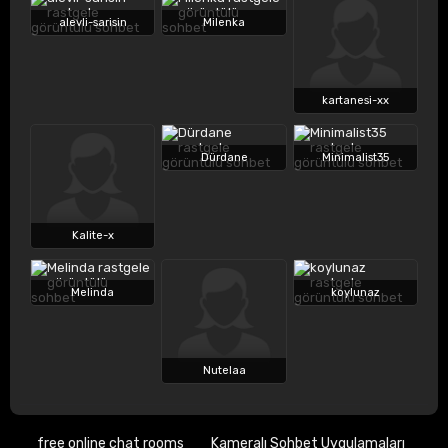
alevli-sarisin
Milenka
kartanesi-xx
Dürdane
Minimalist35
Kalite-x
Melinda
koylunaz
Nutelaa
free online chat rooms
Kameralı Sohbet Uygulamaları