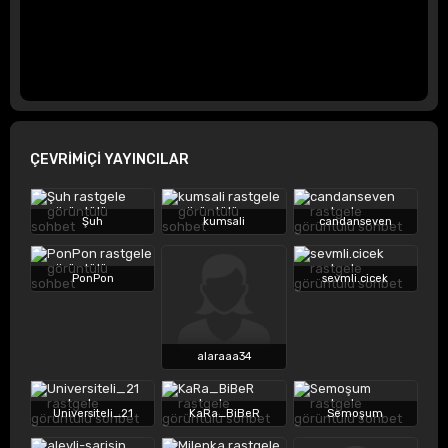
ÇEVRİMİÇİ YAYINCILAR
Şuh
kumsali
candanseven
PonPon
sevmli.cicek
alaraaa34
Universiteli_21
KaRa_BiBeR
Semoşum