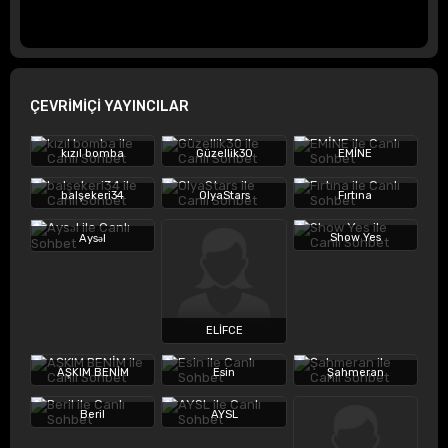
ÇEVRİMİÇİ YAYINCILAR
kızıl bomba
Güzellik30
EMİNE
balşekeri34
OlyaStars
Fırtına
Show Yes
Aysəl
ELİFCE
AŞKIM BENİM
Esin
Şahmeran
Beril
AYSL