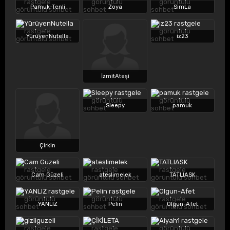
Pamuk-Tenli
Zoya
SimLa
YürüyenNutella
iz23
İzmitAteşi
Sleepy
pamuk
Çirkin
Cam Güzeli
ateslimelek
TATLIASK
YANLIZ
Pelin
Olgun-Afet