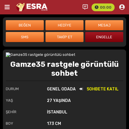
00:00
Gamze35 rastgele görüntülü
sohbet
DURUM
GENEL ODADA
SOHBETE KATIL
YAŞ
27 YAŞINDA
ŞEHİR
İSTANBUL
BOY
173 CM